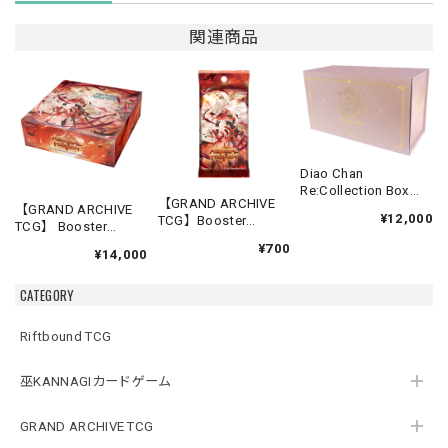
関連商品
Diao Chan
Re:Collection Box
【GRAND ARCHIVE
Idyll Corsage
【GRAND ARCHIVE
¥12,000
TCG】Booster
TCG】 Booster
Pack【Abyssal
Box(20パック入り)
¥700
Heaven】《英語版》
¥14,000
【Abyssal Heaven】
《英語版》
CATEGORY
Riftbound TCG
巫KANNAGIカードゲーム
GRAND ARCHIVE TCG