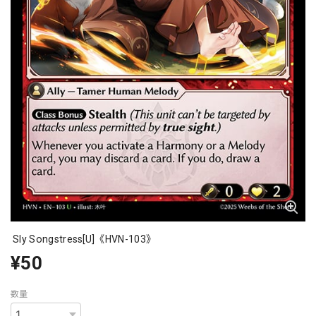
Sly Songstress[U]《HVN-103》
¥50
数量