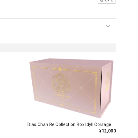
通報する
Diao Chan Re:Collection Box Idyll Corsage
¥12,000