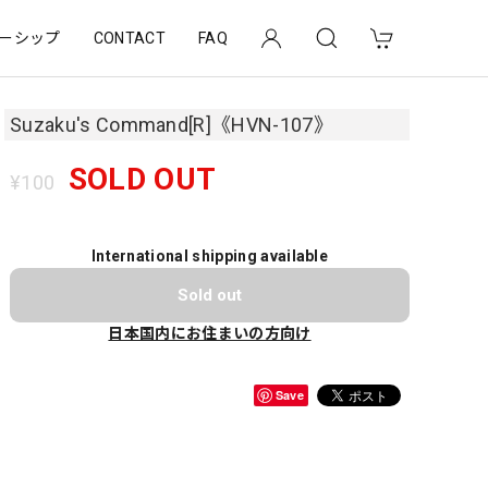
ーシップ
CONTACT
FAQ
Suzaku's Command[R]《HVN-107》
SOLD OUT
¥100
International shipping available
Sold out
日本国内にお住まいの方向け
Save