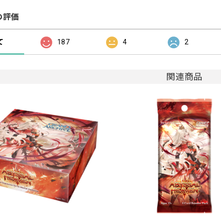
の評価
て
187
4
2
関連商品