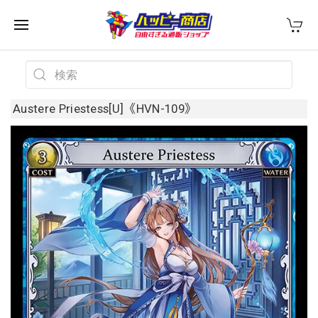
Austere Priestess[U]《HVN-109》