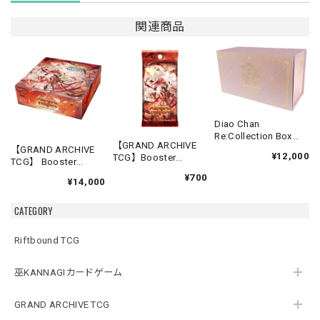
関連商品
Diao Chan
Re:Collection Box
【GRAND ARCHIVE
Idyll Corsage
【GRAND ARCHIVE
¥12,000
TCG】Booster
TCG】 Booster
Pack【Abyssal
Box(20パック入り)
¥700
Heaven】《英語版》
¥14,000
【Abyssal Heaven】
《英語版》
CATEGORY
Riftbound TCG
巫KANNAGIカードゲーム
GRAND ARCHIVE TCG