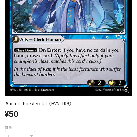
Austere Priestess[U]《HVN-109》
¥50
数量