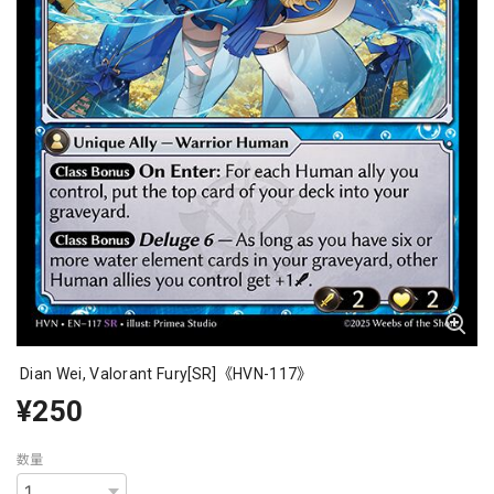
Dian Wei, Valorant Fury[SR]《HVN-117》
¥250
数量