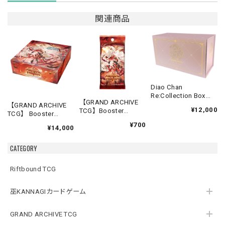
関連商品
Diao Chan
Re:Collection Box
【GRAND ARCHIVE
Idyll Corsage
【GRAND ARCHIVE
¥12,000
TCG】Booster
TCG】 Booster
Pack【Abyssal
Box(20パック入り)
¥700
Heaven】《英語版》
¥14,000
【Abyssal Heaven】
《英語版》
CATEGORY
Riftbound TCG
巫KANNAGIカードゲーム
GRAND ARCHIVE TCG