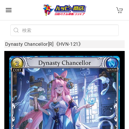
Dynasty Chancellor[R]《HVN-121》