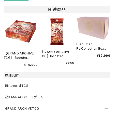
関連商品
Diao Chan
Re:Collection Box
【GRAND ARCHIVE
Idyll Corsage
【GRAND ARCHIVE
¥12,000
TCG】Booster
TCG】 Booster
Pack【Abyssal
Box(20パック入り)
¥700
Heaven】《英語版》
¥14,000
【Abyssal Heaven】
《英語版》
CATEGORY
Riftbound TCG
巫KANNAGIカードゲーム
GRAND ARCHIVE TCG