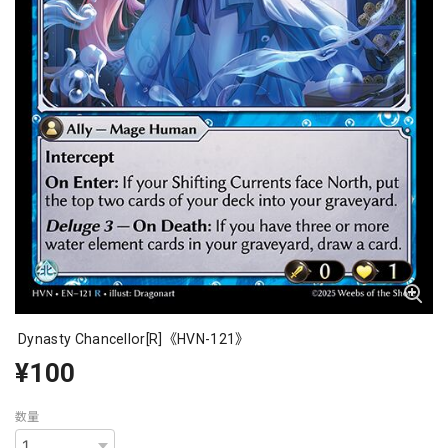
Dynasty Chancellor[R]《HVN-121》
¥100
数量