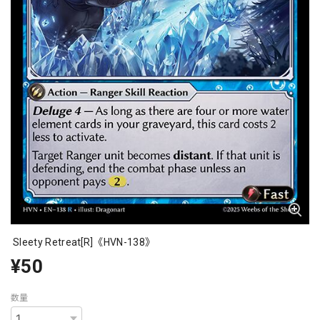
Sleety Retreat[R]《HVN-138》
¥50
数量