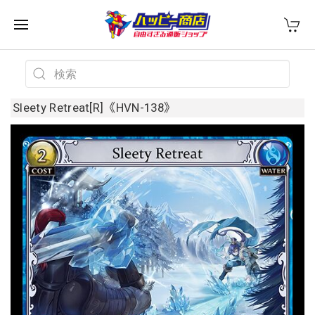
Sleety Retreat[R]《HVN-138》