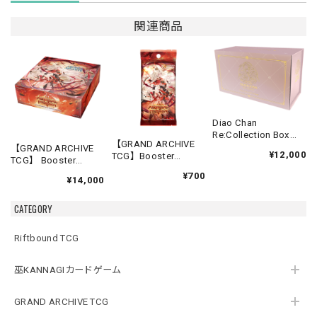
関連商品
Diao Chan
Re:Collection Box
【GRAND ARCHIVE
Idyll Corsage
【GRAND ARCHIVE
¥12,000
TCG】Booster
TCG】 Booster
Pack【Abyssal
Box(20パック入り)
¥700
Heaven】《英語版》
¥14,000
【Abyssal Heaven】
《英語版》
CATEGORY
Riftbound TCG
巫KANNAGIカードゲーム
GRAND ARCHIVE TCG