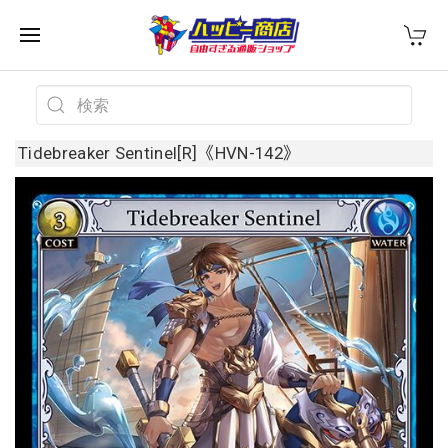
Tidebreaker Sentinel[R]《HVN-142》