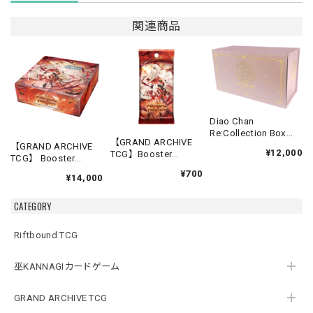
関連商品
Diao Chan
Re:Collection Box
【GRAND ARCHIVE
Idyll Corsage
【GRAND ARCHIVE
¥12,000
TCG】Booster
TCG】 Booster
Pack【Abyssal
Box(20パック入り)
¥700
Heaven】《英語版》
¥14,000
【Abyssal Heaven】
《英語版》
CATEGORY
Riftbound TCG
巫KANNAGIカードゲーム
GRAND ARCHIVE TCG