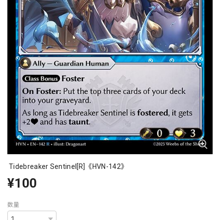
Tidebreaker Sentinel[R]《HVN-142》
¥100
数量