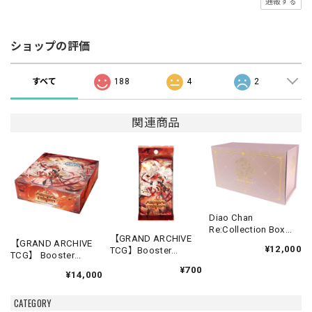
通報する
ショップの評価
すべて
188
4
2
関連商品
Diao Chan
Re:Collection Box
【GRAND ARCHIVE
Idyll Corsage
【GRAND ARCHIVE
¥12,000
TCG】Booster
TCG】 Booster
Pack【Abyssal
Box(20パック入り)
¥700
Heaven】《英語版》
¥14,000
【Abyssal Heaven】
《英語版》
CATEGORY