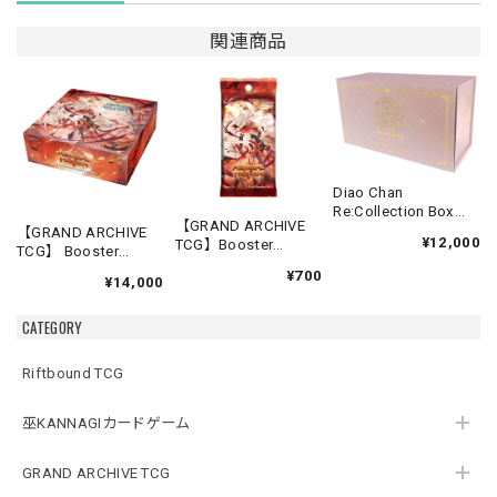
関連商品
Diao Chan
Re:Collection Box
【GRAND ARCHIVE
Idyll Corsage
【GRAND ARCHIVE
¥12,000
TCG】Booster
TCG】 Booster
Pack【Abyssal
Box(20パック入り)
¥700
Heaven】《英語版》
¥14,000
【Abyssal Heaven】
《英語版》
CATEGORY
Riftbound TCG
巫KANNAGIカードゲーム
GRAND ARCHIVE TCG