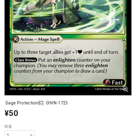
Sage Protection[C]《HVN-172》
¥50
数量