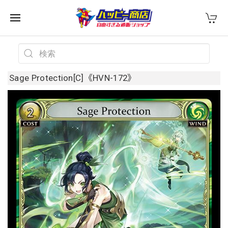
Sage Protection[C]《HVN-172》