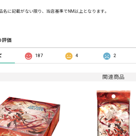
品名に記載がない限り、当店基準でNM以上となります。
の評価
て
187
4
2
関連商品