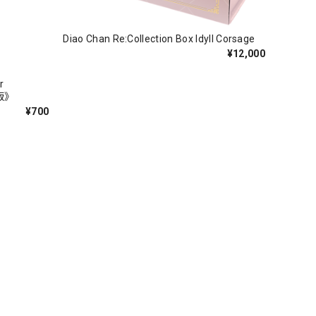
Diao Chan Re:Collection Box Idyll Corsage
¥12,000
r
語版》
¥700