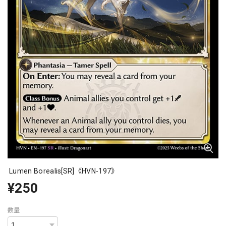
Lumen Borealis[SR]《HVN-197》
¥250
数量