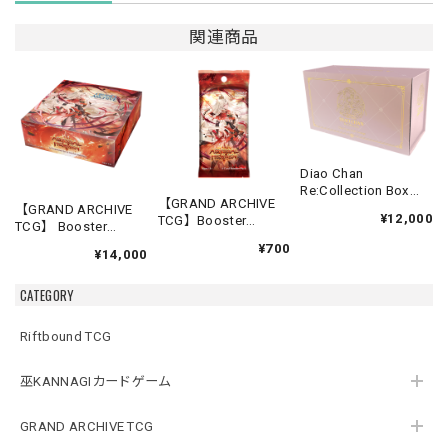
関連商品
Diao Chan
Re:Collection Box
【GRAND ARCHIVE
Idyll Corsage
【GRAND ARCHIVE
¥12,000
TCG】Booster
TCG】 Booster
Pack【Abyssal
Box(20パック入り)
¥700
Heaven】《英語版》
¥14,000
【Abyssal Heaven】
《英語版》
CATEGORY
Riftbound TCG
巫KANNAGIカードゲーム
GRAND ARCHIVE TCG