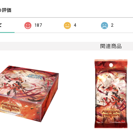
の評価
て
187
4
2
関連商品