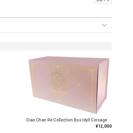
通報する
Diao Chan Re:Collection Box Idyll Corsage
¥12,000