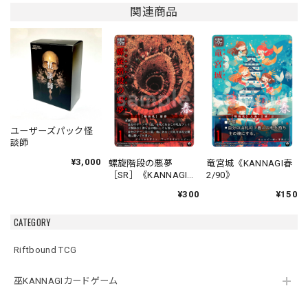
関連商品
ユーザーズパック怪
談師
¥3,000
螺旋階段の悪夢
竜宮城《KANNAGI春
［SR］《KANNAGI春
2/90》
1/90》
¥300
¥150
CATEGORY
Riftbound TCG
巫KANNAGIカードゲーム