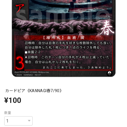
カードピア《KANNAGI春7/90》
¥100
数量