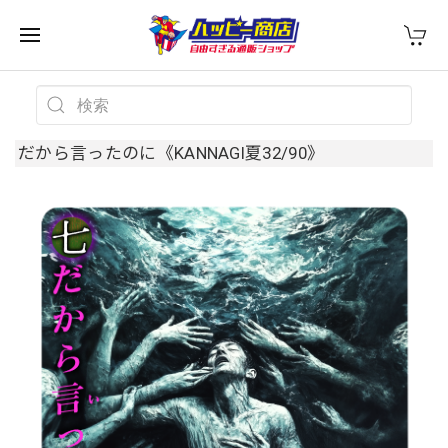
だから言ったのに《KANNAGI夏32/90》