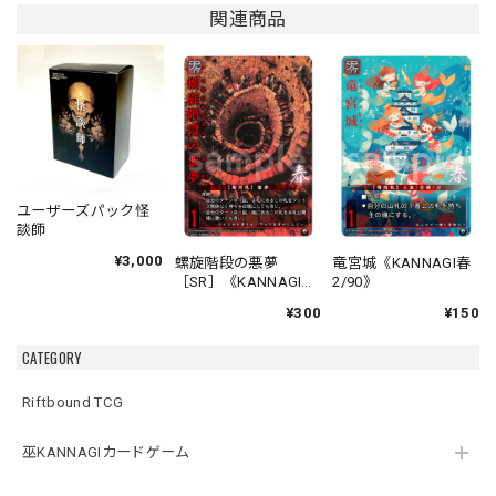
関連商品
ユーザーズパック怪
談師
¥3,000
螺旋階段の悪夢
竜宮城《KANNAGI春
［SR］《KANNAGI春
2/90》
1/90》
¥300
¥150
CATEGORY
Riftbound TCG
巫KANNAGIカードゲーム