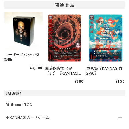
関連商品
ユーザーズパック怪
談師
¥3,000
螺旋階段の悪夢
竜宮城《KANNAGI春
［SR］《KANNAGI春
2/90》
1/90》
¥300
¥150
CATEGORY
Riftbound TCG
巫KANNAGIカードゲーム