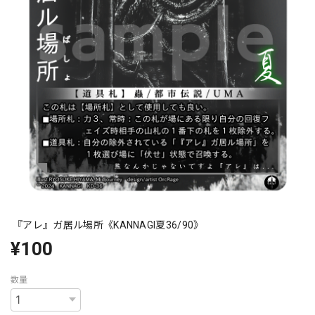
『アレ』ガ居ル場所《KANNAGI夏36/90》
¥100
数量