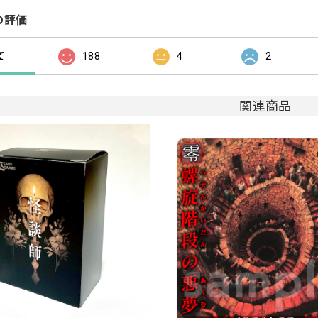
の評価
て
188
4
2
関連商品