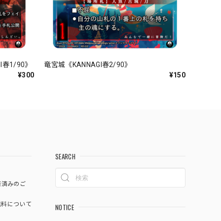
春1/90》
竜宮城《KANNAGI春2/90》
¥300
¥150
SEARCH
済済みのご
料について
NOTICE