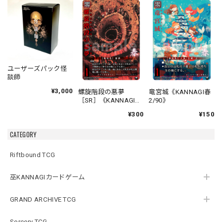
ユーザーズパック怪
談師
¥3,000
螺旋階段の悪夢
竜宮城《KANNAGI春
［SR］《KANNAGI春
2/90》
1/90》
¥300
¥150
CATEGORY
Riftbound TCG
巫KANNAGIカードゲーム
GRAND ARCHIVE TCG
Sorcery TCG