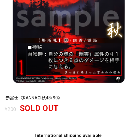
赤富士《KANNAGI秋48/90》
SOLD OUT
¥200
International shipping available