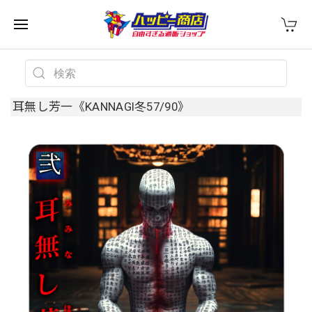
耳無し芳一《KANNAGI冬57/90》