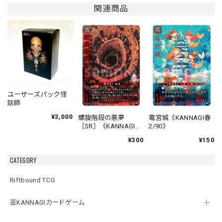
関連商品
ユーザーズパック怪
談師
¥3,000
螺旋階段の悪夢
竜宮城《KANNAGI春
［SR］《KANNAGI春
2/90》
1/90》
¥300
¥150
CATEGORY
Riftbound TCG
巫KANNAGIカードゲーム