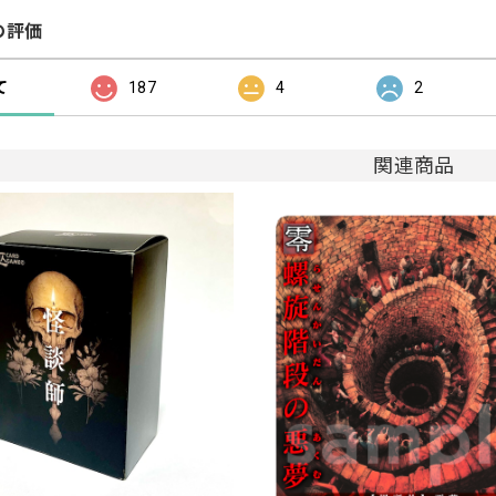
の評価
て
187
4
2
関連商品