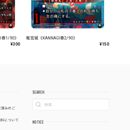
春1/90》
竜宮城《KANNAGI春2/90》
¥300
¥150
SEARCH
済済みのご
料について
NOTICE