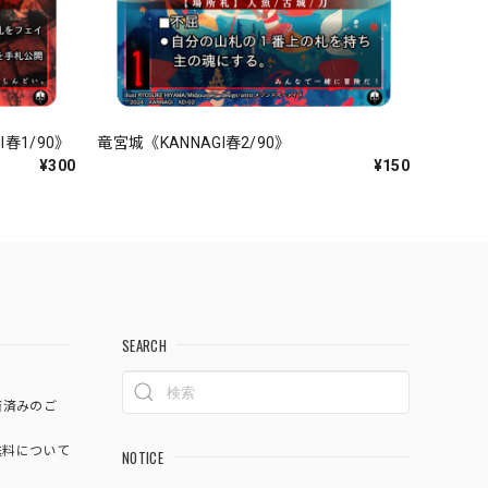
春1/90》
竜宮城《KANNAGI春2/90》
¥300
¥150
SEARCH
済済みのご
料について
NOTICE