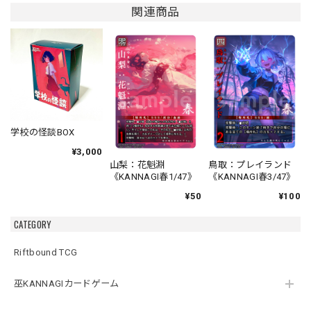
関連商品
学校の怪談BOX
¥3,000
山梨：花魁淵
鳥取：プレイランド
《KANNAGI春1/47》
《KANNAGI春3/47》
¥50
¥100
CATEGORY
Riftbound TCG
巫KANNAGIカードゲーム