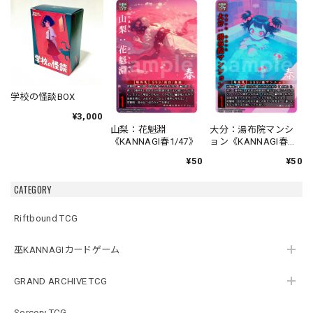
学校の怪談BOX
¥3,000
山梨：花魁淵
大分：湯布院マンシ
《KANNAGI春1/47》
ョン《KANNAGI春
2/47》
¥50
¥50
CATEGORY
Riftbound TCG
巫KANNAGIカードゲーム
GRAND ARCHIVE TCG
Sorcery TCG