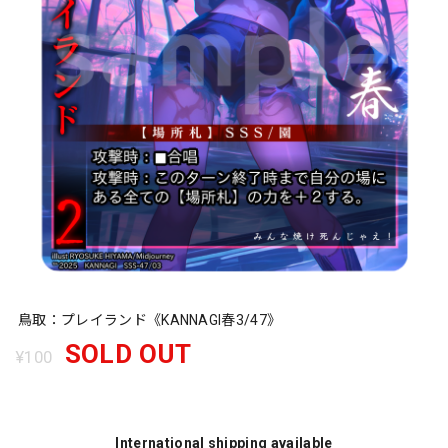
鳥取：プレイランド《KANNAGI春3/47》
SOLD OUT
¥100
International shipping available