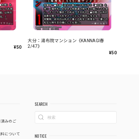
》
大分：湯布院マンション《KANNAGI春
2/47》
¥50
¥50
SEARCH
済済みのご
料について
NOTICE