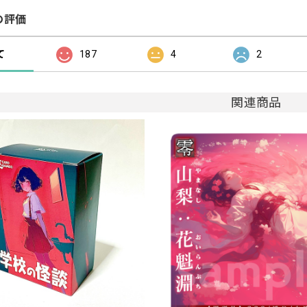
の評価
て
187
4
2
関連商品