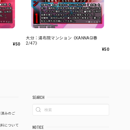
》
大分：湯布院マンション《KANNAGI春
2/47》
¥50
¥50
SEARCH
済済みのご
料について
NOTICE