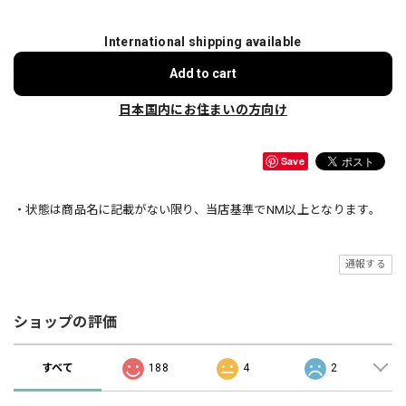
International shipping available
Add to cart
日本国内にお住まいの方向け
Save
・状態は商品名に記載がない限り、当店基準でNM以上となります。
通報する
ショップの評価
すべて
188
4
2