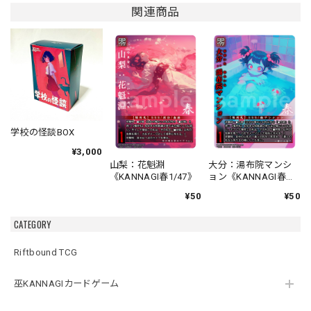
関連商品
学校の怪談BOX
¥3,000
山梨：花魁淵
大分：湯布院マンシ
《KANNAGI春1/47》
ョン《KANNAGI春
2/47》
¥50
¥50
CATEGORY
Riftbound TCG
巫KANNAGIカードゲーム