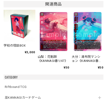
関連商品
学校の怪談BOX
¥3,000
山梨：花魁淵
大分：湯布院マンシ
《KANNAGI春1/47》
ョン《KANNAGI春
2/47》
¥50
¥50
CATEGORY
Riftbound TCG
巫KANNAGIカードゲーム