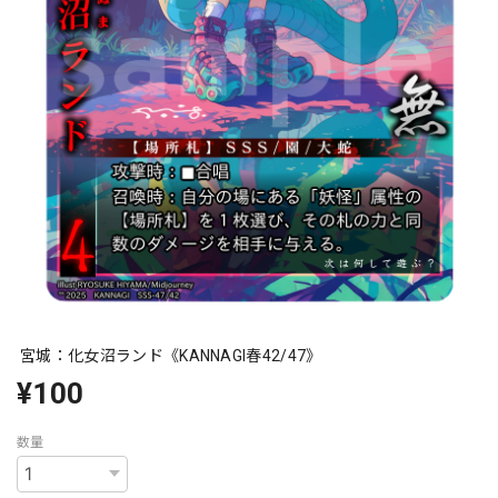
宮城：化女沼ランド《KANNAGI春42/47》
¥100
数量