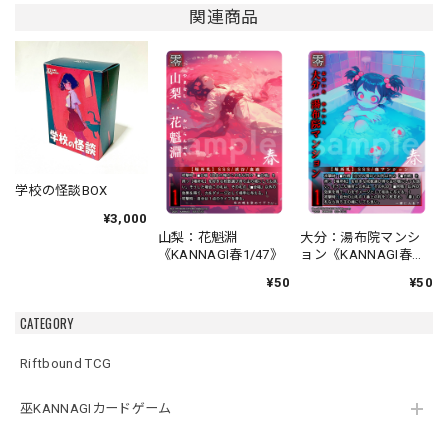
関連商品
学校の怪談BOX
¥3,000
山梨：花魁淵
大分：湯布院マンシ
《KANNAGI春1/47》
ョン《KANNAGI春
2/47》
¥50
¥50
CATEGORY
Riftbound TCG
巫KANNAGIカードゲーム