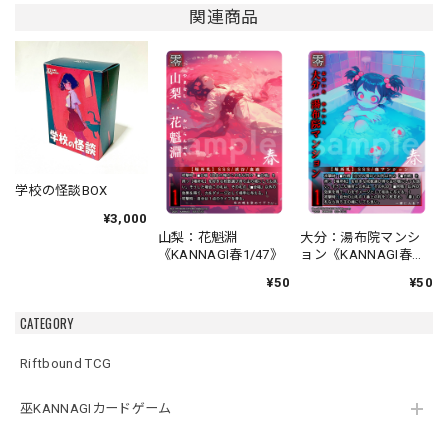
関連商品
学校の怪談BOX
¥3,000
山梨：花魁淵
大分：湯布院マンシ
《KANNAGI春1/47》
ョン《KANNAGI春
2/47》
¥50
¥50
CATEGORY
Riftbound TCG
巫KANNAGIカードゲーム