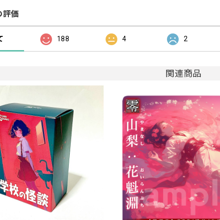
の評価
て
188
4
2
関連商品