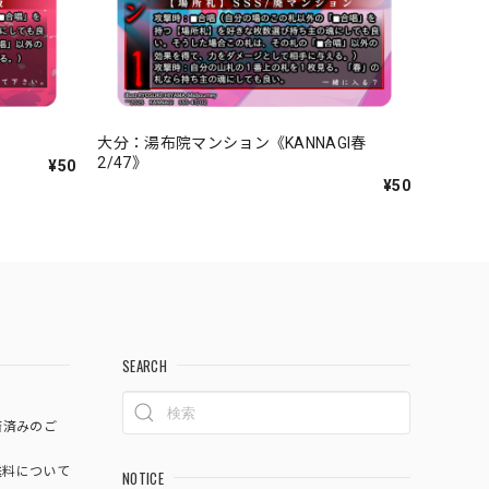
》
大分：湯布院マンション《KANNAGI春
2/47》
¥50
¥50
SEARCH
済済みのご
料について
NOTICE