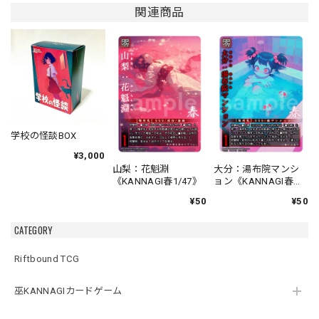
関連商品
学校の怪談BOX
¥3,000
山梨：花魁淵
大分：湯布院マンシ
《KANNAGI春1/47》
ョン《KANNAGI春
2/47》
¥50
¥50
CATEGORY
Riftbound TCG
巫KANNAGIカードゲーム