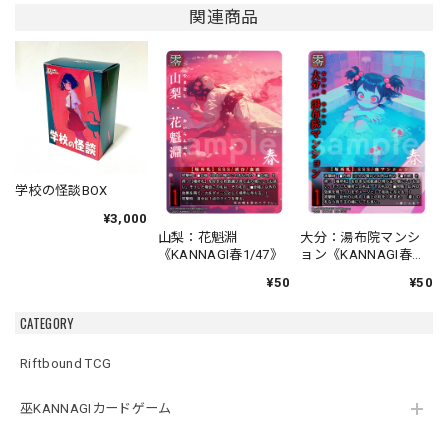
関連商品
学校の怪談BOX
¥3,000
山梨：花魁淵
大分：湯布院マンシ
《KANNAGI春1/47》
ョン《KANNAGI春
2/47》
¥50
¥50
CATEGORY
Riftbound TCG
巫KANNAGIカードゲーム