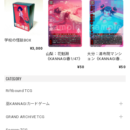
学校の怪談BOX
¥3,000
山梨：花魁淵
大分：湯布院マンシ
《KANNAGI春1/47》
ョン《KANNAGI春
2/47》
¥50
¥50
CATEGORY
Riftbound TCG
巫KANNAGIカードゲーム
GRAND ARCHIVE TCG
Sorcery TCG