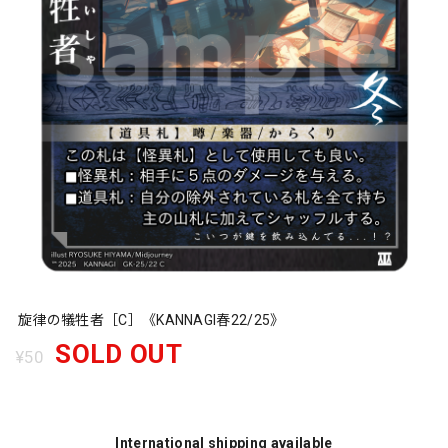
旋律の犠牲者［C］《KANNAGI春22/25》
SOLD OUT
¥50
International shipping available