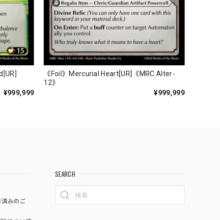
d[UR]
《Foil》Mercurial Heart[UR]《MRC Alter-
12》
¥999,999
¥999,999
SEARCH
済済みのご