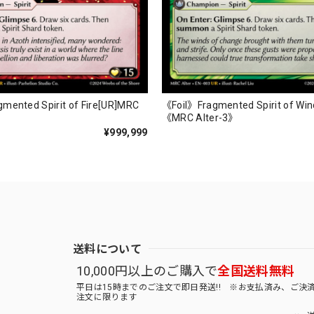
mented Spirit of Fire[UR]MRC
《Foil》Fragmented Spirit of Win
《MRC Alter-3》
¥999,999
送料について
10,000円以上のご購入で
全国送料無料
平日は15時までのご注文で即日発送!! ※お支払済み、ご決
注文に限ります