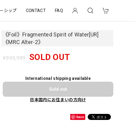
ーシップ
CONTACT
FAQ
《Foil》Fragmented Spirit of Water[UR]
《MRC Alter-2》
SOLD OUT
¥999,999
International shipping available
Sold out
日本国内にお住まいの方向け
Save