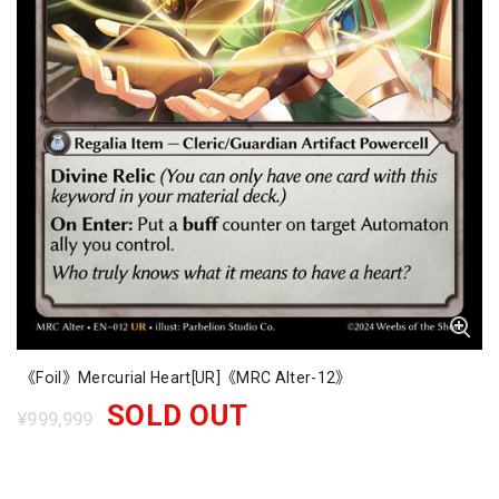
《Foil》Mercurial Heart[UR]《MRC Alter-12》
SOLD OUT
¥999,999