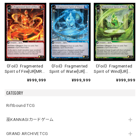
《Foil》Fragmented
《Foil》Fragmented
《Foil》Fragmented
Spirit of Fire[UR]MRC
Spirit of Water[UR]
Spirit of Wind[UR]
Alter-1》
《MRC Alter-2》
《MRC Alter-3》
¥999,999
¥999,999
¥999,999
CATEGORY
Riftbound TCG
巫KANNAGIカードゲーム
GRAND ARCHIVE TCG