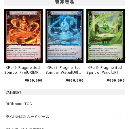
関連商品
《Foil》Fragmented
《Foil》Fragmented
《Foil》Fragmented
Spirit of Fire[UR]MRC
Spirit of Water[UR]
Spirit of Wind[UR]
Alter-1》
《MRC Alter-2》
《MRC Alter-3》
¥999,999
¥999,999
¥999,999
CATEGORY
Riftbound TCG
巫KANNAGIカードゲーム