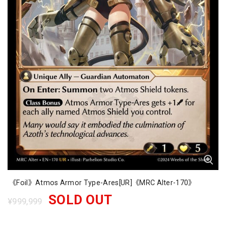
《Foil》Atmos Armor Type-Ares[UR]《MRC Alter-170》
SOLD OUT
¥999,999