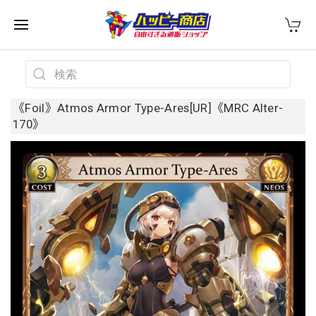
《Foil》Atmos Armor Type-Ares[UR]《MRC Alter-
170》