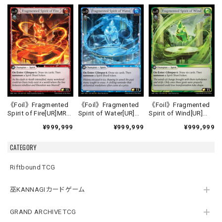
《Foil》Fragmented
《Foil》Fragmented
《Foil》Fragmented
Spirit of Fire[UR]MRC
Spirit of Water[UR]
Spirit of Wind[UR]
Alter-1》
《MRC Alter-2》
《MRC Alter-3》
¥999,999
¥999,999
¥999,999
CATEGORY
Riftbound TCG
巫KANNAGIカードゲーム
GRAND ARCHIVE TCG