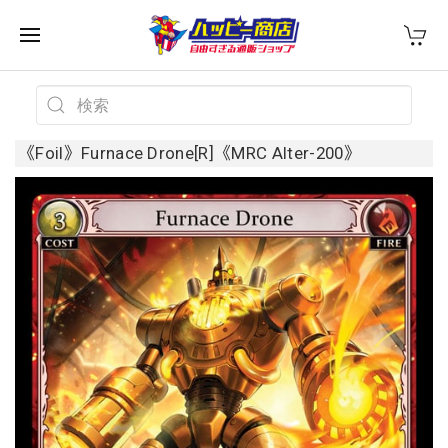
《Foil》Furnace Drone[R]《MRC Alter-200》