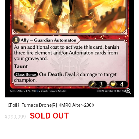
《Foil》Furnace Drone[R]《MRC Alter-200》
SOLD OUT
¥999,999