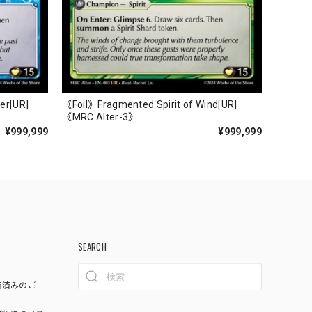
er[UR]
《Foil》Fragmented Spirit of Wind[UR]
《MRC Alter-3》
¥999,999
¥999,999
SEARCH
済済みのご