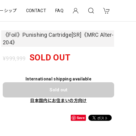
ーシップ
CONTACT
FAQ
《Foil》Punishing Cartridge[SR]《MRC Alter-
204》
SOLD OUT
¥999,999
International shipping available
Sold out
日本国内にお住まいの方向け
Save