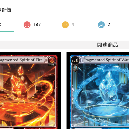
の評価
て
187
4
2
関連商品