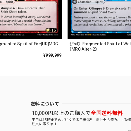
mented Spirit of Fire[UR]MRC
《Foil》Fragmented Spirit of Wat
《MRC Alter-2》
¥999,999
送料について
10,000円以上のご購入で
全国送料無料
平日は15時までのご注文で即日発送!! ※お支払済み、ご決
注文に限ります