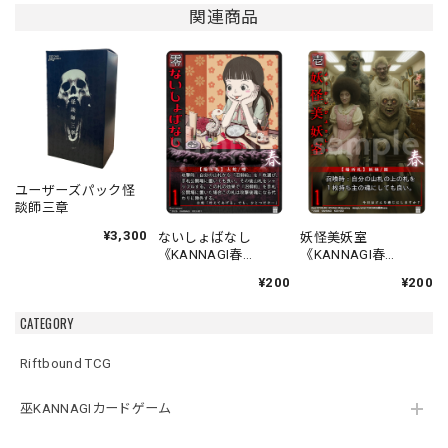
関連商品
ユーザーズパック怪
談師三章
¥3,300
ないしょばなし
妖怪美妖室
《KANNAGI春
《KANNAGI春
001/120》
002/120》
¥200
¥200
CATEGORY
Riftbound TCG
巫KANNAGIカードゲーム