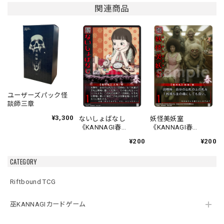
関連商品
ユーザーズパック怪
談師三章
¥3,300
ないしょばなし
妖怪美妖室
《KANNAGI春
《KANNAGI春
001/120》
002/120》
¥200
¥200
CATEGORY
Riftbound TCG
巫KANNAGIカードゲーム