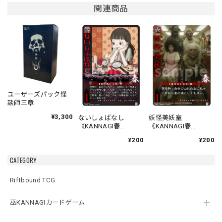
関連商品
ユーザーズパック怪
談師三章
¥3,300
ないしょばなし
妖怪美妖室
《KANNAGI春
《KANNAGI春
001/120》
002/120》
¥200
¥200
CATEGORY
Riftbound TCG
巫KANNAGIカードゲーム