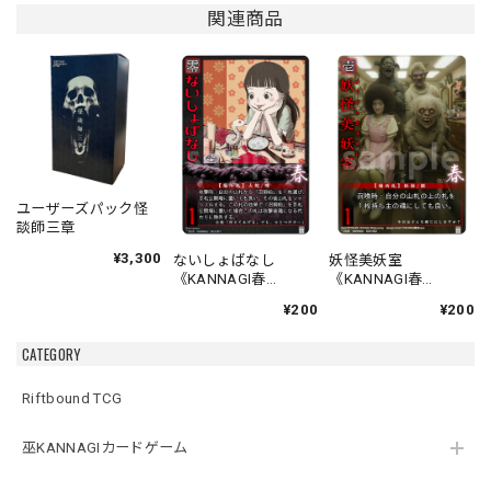
関連商品
ユーザーズパック怪
談師三章
¥3,300
ないしょばなし
妖怪美妖室
《KANNAGI春
《KANNAGI春
001/120》
002/120》
¥200
¥200
CATEGORY
Riftbound TCG
巫KANNAGIカードゲーム