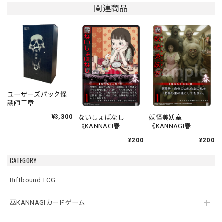
関連商品
ユーザーズパック怪
談師三章
¥3,300
ないしょばなし
妖怪美妖室
《KANNAGI春
《KANNAGI春
001/120》
002/120》
¥200
¥200
CATEGORY
Riftbound TCG
巫KANNAGIカードゲーム