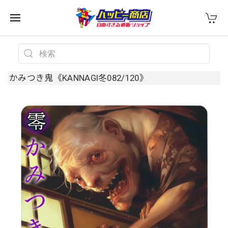
かみつき鬼《KANNAGI冬082/120》