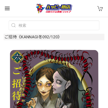
ご招待《KANNAGI冬092/120》