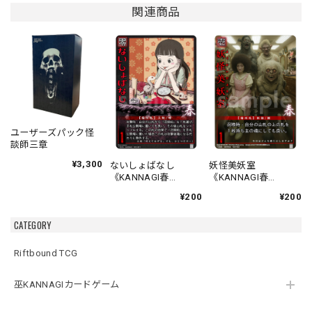
関連商品
ユーザーズパック怪
談師三章
¥3,300
ないしょばなし
妖怪美妖室
《KANNAGI春
《KANNAGI春
001/120》
002/120》
¥200
¥200
CATEGORY
Riftbound TCG
巫KANNAGIカードゲーム