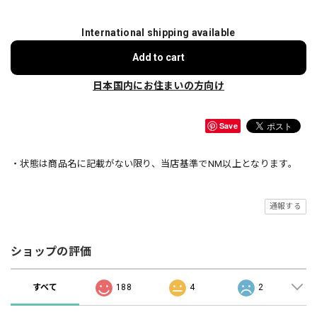
International shipping available
Add to cart
日本国内にお住まいの方向け
Save
・状態は商品名に記載がない限り、当店基準でNM以上となります。
通報する
ショップの評価
すべて
188
4
2