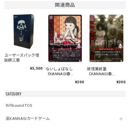
関連商品
ユーザーズパック怪
談師三章
¥3,300
ないしょばなし
妖怪美妖室
《KANNAGI春
《KANNAGI春
001/120》
002/120》
¥200
¥200
CATEGORY
Riftbound TCG
巫KANNAGIカードゲーム