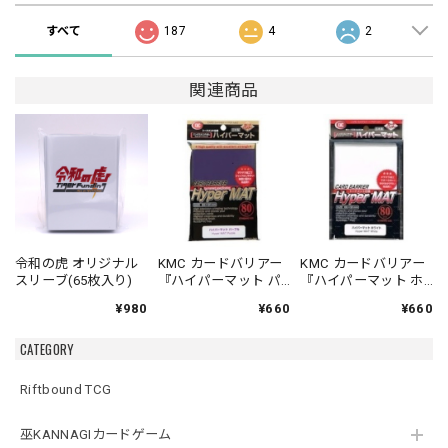
すべて
187
4
2
関連商品
令和の虎 オリジナル
KMC カードバリアー
KMC カードバリアー
スリーブ(65枚入り)
『ハイパーマット パ
『ハイパーマット ホ
ープル（紫）』 80枚
ワイト（白）』 80枚
¥980
¥660
¥660
入り
入り
CATEGORY
Riftbound TCG
巫KANNAGIカードゲーム