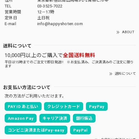
住所
東京都新宿区高田馬場3-2-2青柳ビル4F
TEL
03-3525-7022
営業時間
12－17時
定休日
土日祝
E-mail
info@happyshoten.com
ABOUT
送料について
10,000円以上のご購入で
全国送料無料
平日は15時までのご注文で即日発送!! ※お支払済み、ご決済済みのご注文に限り
ます
送料について
お支払い方法について
次の方法がご利用いただけます。
PAY ID あと払い
クレジットカード
PayPay
Amazon Pay
キャリア決済
銀行振込
コンビニ決済またはPay-easy
PayPal