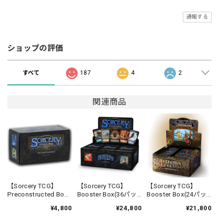
通報する
ショップの評価
すべて
187
4
2
関連商品
【Sorcery TCG】
【Sorcery TCG】
【Sorcery TCG】
Preconstructed Box
Booster Box(36パッ
Booster Box(24パッ
Case - Elemental
ク入り)【Contested
ク入り)【Arthurian
¥4,800
¥24,800
¥21,800
【Contested Realm
Realm Beta】《英語
Legends】《英語