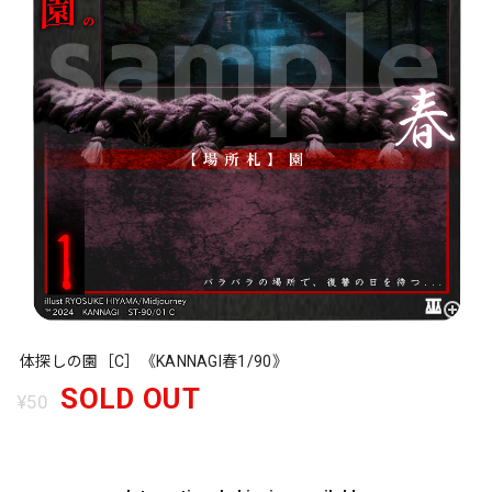
体探しの園［C］《KANNAGI春1/90》
SOLD OUT
¥50