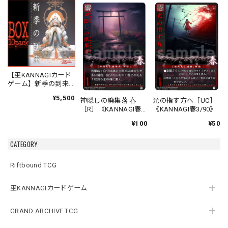
【巫KANNAGIカード
ゲーム】新季の到来
ブースターオリジナ
¥5,500
神隠しの廃集落 春
光の指す方へ［UC］
ルパック
［R］《KANNAGI春
《KANNAGI春3/90》
2/90》
¥100
¥50
CATEGORY
Riftbound TCG
巫KANNAGIカードゲーム
GRAND ARCHIVE TCG