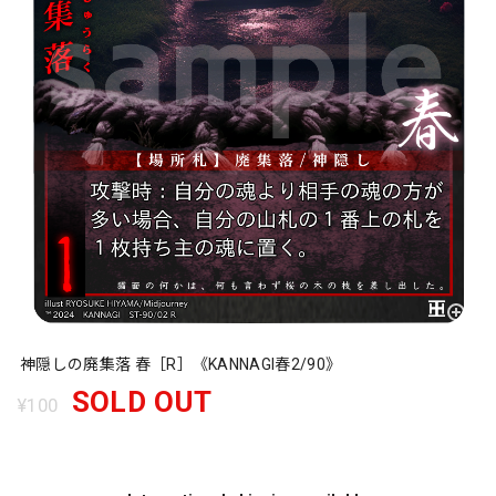
神隠しの廃集落 春［R］《KANNAGI春2/90》
SOLD OUT
¥100