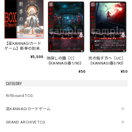
【巫KANNAGIカード
ゲーム】新季の到来
ブースターオリジナ
¥5,500
体探しの園［C］
光の指す方へ［UC］
ルパック
《KANNAGI春1/90》
《KANNAGI春3/90》
¥50
¥50
CATEGORY
Riftbound TCG
巫KANNAGIカードゲーム
GRAND ARCHIVE TCG