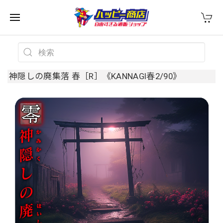
神隠しの廃集落 春［R］《KANNAGI春2/90》