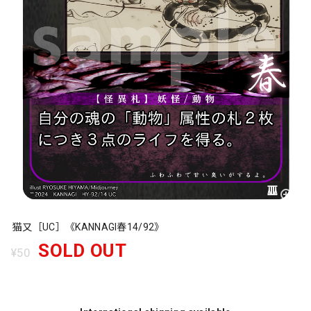
猫又［UC］《KANNAGI春14/92》
SOLD OUT
¥50