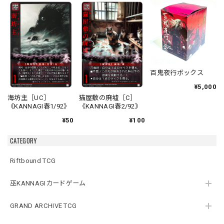
百鬼夜行ボックス
¥5,000
海坊主［UC］
猫屋敷の廃墟［C］
《KANNAGI春1/92》
《KANNAGI春2/92》
¥50
¥100
CATEGORY
Riftbound TCG
巫KANNAGIカードゲーム
GRAND ARCHIVE TCG