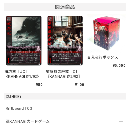
関連商品
百鬼夜行ボックス
¥5,000
海坊主［UC］
猫屋敷の廃墟［C］
《KANNAGI春1/92》
《KANNAGI春2/92》
¥50
¥100
CATEGORY
Riftbound TCG
巫KANNAGIカードゲーム